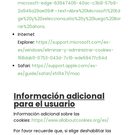
microsoft-edge-63947406-40ac-c3b8-57b9-
2a946a29ae09#:~:text=Abre%20Microsoft%20Ed
ge%20y%20selecciona,sitio%20y%20luego%20Bor
rar%20ahora
.
Internet
Explorer:
https://support.microsoft.com/es-
es/windows/eliminar-y-administrar-cookies-
168dab11-0753-043d-7c16-ede5947fc64d
Safari:
https://support.apple.com/es-
es/guide/safari/sfri11471/mac
Información adicional
para el usuario
Información adicional sobre las
cookies:
https://www.allaboutcookies.org/es/
Por favor recuerde que, si elige deshabilitar las