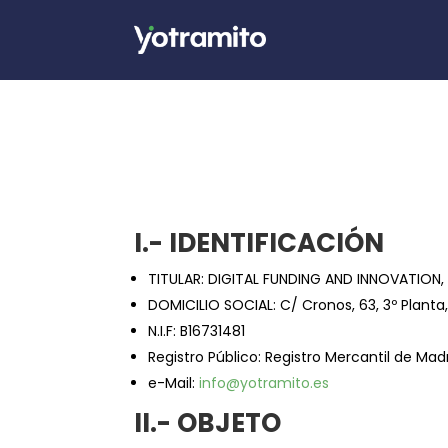
I.- IDENTIFICACIÓN
TITULAR: DIGITAL FUNDING AND INNOVATION, S
DOMICILIO SOCIAL: C/ Cronos, 63, 3º Planta, 
N.I.F: B16731481
Registro Público: Registro Mercantil de Madr
e-Mail:
info@yotramito.es
II.- OBJETO