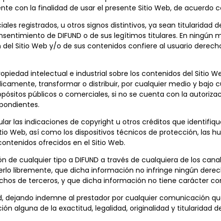
 con la finalidad de usar el presente Sitio Web, de acuerdo co
es registrados, u otros signos distintivos, ya sean titularidad 
 consentimiento de DIFUND o de sus legítimos titulares. En ning
n del Sitio Web y/o de sus contenidos confiere al usuario derecho
iedad intelectual e industrial sobre los contenidos del Sitio We
icamente, transformar o distribuir, por cualquier medio y bajo cu
opósitos públicos o comerciales, si no se cuenta con la autorizac
spondientes.
ar las indicaciones de copyright u otros créditos que identifique
tio Web, así como los dispositivos técnicos de protección, las h
ontenidos ofrecidos en el Sitio Web.
n de cualquier tipo a DIFUND a través de cualquiera de los canale
lo libremente, que dicha información no infringe ningún derecho
hos de terceros, y que dicha información no tiene carácter confi
dad, dejando indemne al prestador por cualquier comunicación q
ón alguna de la exactitud, legalidad, originalidad y titularidad 