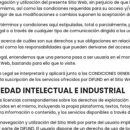
egación y utilización del presente Sitio Web, sin perjuicio de qu
mismo, así como las condiciones requeridas para su acceso y/o ut
 vigor de sus modificaciones o cambios suponen la aceptación d
s términos y condiciones aquí estipuladas, total o parcialmente
l o a través de cualquier tipo de comunicación dirigida a los u
acerca de cuáles son sus derechos y sus obligaciones en relaci
, así como las responsabilidades que pueden derivarse del acceso 
o Legal, entendemos que una persona pasa a ser usuaria en el mo
o Web, bastando para ello que lo visite.
iso Legal se interpretará y aplicará junto a las CONDICIONES GE
a suscripción de los servicios ofrecidos por DIFUND en el Sitio W
PIEDAD INTELECTUAL E INDUSTRIAL
as licencias correspondientes sobre los derechos de explotación d
dos en el mismo, incluyendo la propia plataforma, textos, fotogr
tra información o contenido, y los servicios disponibles a través
avegación y utilización del Sitio Web por parte del usuario impli
r parte de DIFUND. El usuario dispone de un derecho de uso de l