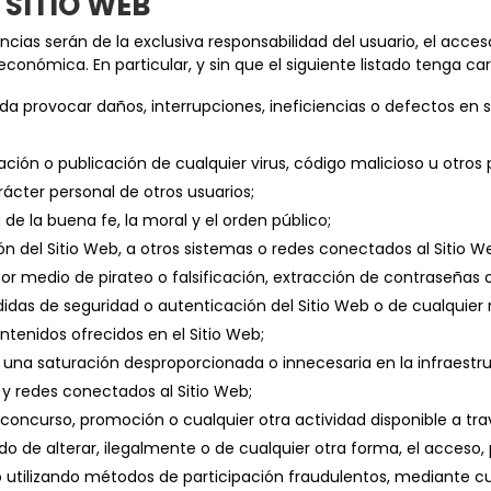
L SITIO WEB
cias serán de la exclusiva responsabilidad del usuario, el acceso 
d económica. En particular, y sin que el siguiente listado tenga c
da provocar daños, interrupciones, ineficiencias o defectos en
alación o publicación de cualquier virus, código malicioso u otros
rácter personal de otros usuarios;
 de la buena fe, la moral y el orden público;
n del Sitio Web, a otros sistemas o redes conectados al Sitio Web
 por medio de pirateo o falsificación, extracción de contraseñas 
didas de seguridad o autenticación del Sitio Web o de cualquie
ntenidos ofrecidos en el Sitio Web;
una saturación desproporcionada o innecesaria en la infraestruc
 y redes conectados al Sitio Web;
 concurso, promoción o cualquier otra actividad disponible a tra
do de alterar, ilegalmente o de cualquier otra forma, el acceso,
o utilizando métodos de participación fraudulentos, mediante cu