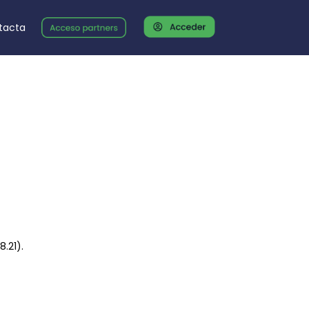
tacta
8.21).