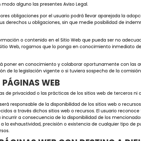
n modo alguno las presentes Aviso Legal.
iores obligaciones por el usuario podrá llevar aparejada la ado
s derechos u obligaciones, sin que medie posibilidad de indemn
ormación o contenido en el Sitio Web que pueda ser no adecuado
l Sitio Web, rogamos que lo ponga en conocimiento inmediato de
á poner en conocimiento y colaborar oportunamente con las auto
n de la legislación vigente o si tuviera sospecha de la comisión 
AS PÁGINAS WEB
cas de privacidad o las prácticas de los sitios web de terceros n
rá responsable de la disponibilidad de los sitios web o recursos
ecidos a través dichos sitios web o recursos. El usuario recono
 incurrir a consecuencia de la disponibilidad de los mencionados
a la exhaustividad, precisión o existencia de cualquier tipo de p
rsos.