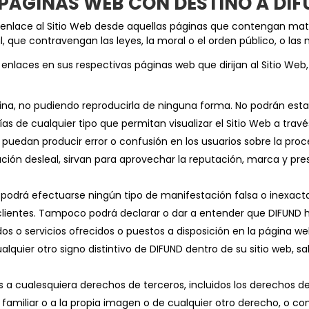
S PÁGINAS WEB CON DESTINO A DI
enlace al Sitio Web desde aquellas páginas que contengan mater
l, que contravengan las leyes, la moral o el orden público, o l
r enlaces en sus respectivas páginas web que dirijan al Sitio W
ina, no pudiendo reproducirla de ninguna forma. No podrán esta
ías de cualquier tipo que permitan visualizar el Sitio Web a travé
 puedan producir error o confusión en los usuarios sobre la proc
ión desleal, sirvan para aprovechar la reputación, marca y pres
o podrá efectuarse ningún tipo de manifestación falsa o inexacta
 clientes. Tampoco podrá declarar o dar a entender que DIFUND 
s o servicios ofrecidos o puestos a disposición en la página we
alquier otro signo distintivo de DIFUND dentro de su sitio web, sa
 cualesquiera derechos de terceros, incluidos los derechos de p
o familiar o a la propia imagen o de cualquier otro derecho, o c