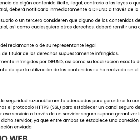
encia de algún contenido ilícito, ilegal, contrario a las leyes o 
rial, deberá notificarlo inmediatamente a DIFUND a través de la
usuario o un tercero consideren que alguno de los contenidos de
trial, así como cualesquiera otros derechos, deberá remitir un
 del reclamante o de su representante legal.
de titular de los derechos supuestamente infringidos.
ente infringidos por DIFUND, así como su localización exacta de
e de que la utilización de los contenidos se ha realizado sin el
 seguridad razonablemente adecuadas para garantizar la confid
mos el protocolo HTTPS (SSL) para establecer un canal seguro de
ar ese servicio a través de un servidor seguro supone garantizar 
 dicho servidor, ya que entre ambos se establece una conexión ci
mación enviada.
TIO WEB