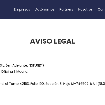
Empresas
Autónomos
Partners
Nosotros
Con
AVISO LEGAL
.L. (en Adelante, “
DIFUND
”)
Oficina 1, Madrid.
id, al Tomo 42163, Folio 190, Sección 8, Hoja M-746507, I/A 1 (18.0