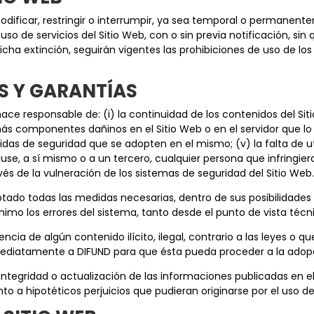
odificar, restringir o interrumpir, ya sea temporal o permanent
o de servicios del Sitio Web, con o sin previa notificación, sin q
icha extinción, seguirán vigentes las prohibiciones de uso de l
ES Y GARANTÍAS
ce responsable de: (i) la continuidad de los contenidos del Siti
ás componentes dañinos en el Sitio Web o en el servidor que lo su
idas de seguridad que se adopten en el mismo; (v) la falta de u
cause, a sí mismo o a un tercero, cualquier persona que infringie
vés de la vulneración de los sistemas de seguridad del Sitio Web
tado todas las medidas necesarias, dentro de sus posibilidades y
nimo los errores del sistema, tanto desde el punto de vista técn
encia de algún contenido ilícito, ilegal, contrario a las leyes o 
nmediatamente a DIFUND para que ésta pueda proceder a la adop
integridad o actualización de las informaciones publicadas en e
 a hipotéticos perjuicios que pudieran originarse por el uso de