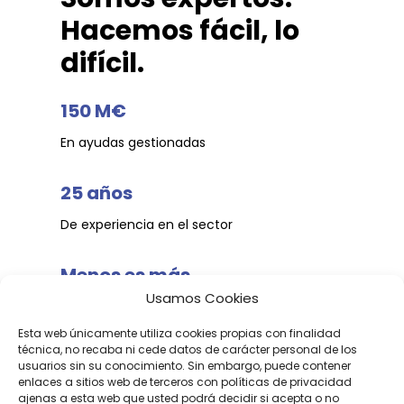
Hacemos fácil, lo
difícil.
150 M€
En ayudas gestionadas
25 años
De experiencia en el sector
Menos es más
Usamos Cookies
Simplificamos la burocracia
Esta web únicamente utiliza cookies propias con finalidad
técnica, no recaba ni cede datos de carácter personal de los
Conoce más del equipo
usuarios sin su conocimiento. Sin embargo, puede contener
enlaces a sitios web de terceros con políticas de privacidad
ajenas a esta web que usted podrá decidir si acepta o no